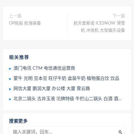
上一篇
下一篇
OP帆船 航海装备
航天爱斯诺 ICESNOW 滑雪
机 冲浪机 大型娱乐设备
相关推荐
澳门电讯 CTM 电信通信运营商
蒙牛 光明 豆本豆 旺仔牛奶 盒装牛奶 植物蛋白饮 饮品
网信大厦 鹏润大厦 办公楼 大厦 霄云路
北京二锅头 古井玉液 沱牌特级 牛栏山二锅头 白酒 酒类产品
搜索更多