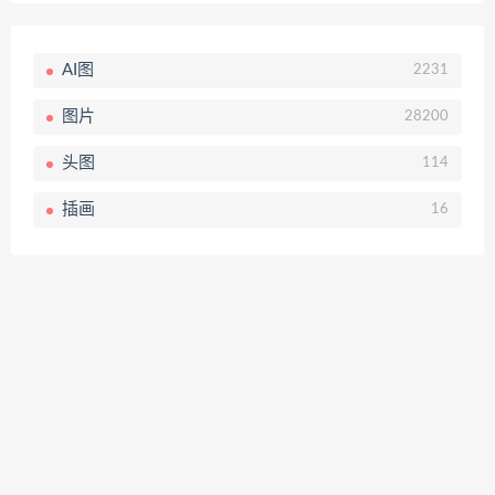
AI图
2231
图片
28200
头图
114
插画
16