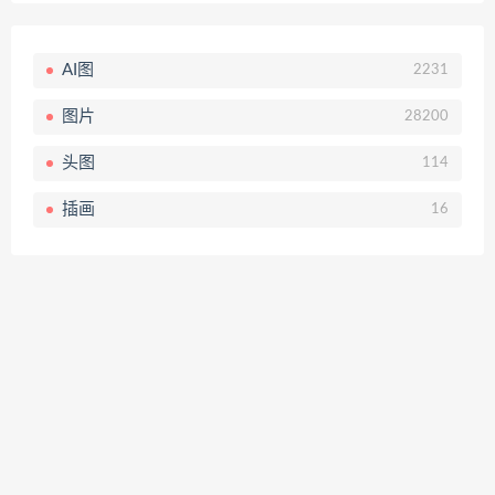
AI图
2231
图片
28200
头图
114
插画
16