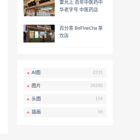
雷允上 百年中医药中
华老字号 中医药店
百分茶 BeFineCha 茶
饮店
AI图
2231
图片
28200
头图
114
插画
16