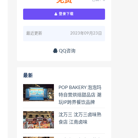
免费
登录下载
最近更新
2023年09月23日
QQ咨询
最新
POP BAKERY 泡泡玛
特自营烘焙甜品店 潮
玩IP跨界餐饮品牌
沈万三 沈万三卤味熟
食店 江南卤味