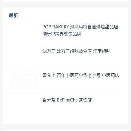
最新
POP BAKERY 泡泡玛特自营烘焙甜品店
潮玩IP跨界餐饮品牌
沈万三 沈万三卤味熟食店 江南卤味
雷允上 百年中医药中华老字号 中医药店
百分茶 BeFineCha 茶饮店