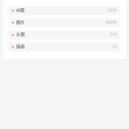
AI图
2231
图片
28200
头图
114
插画
16