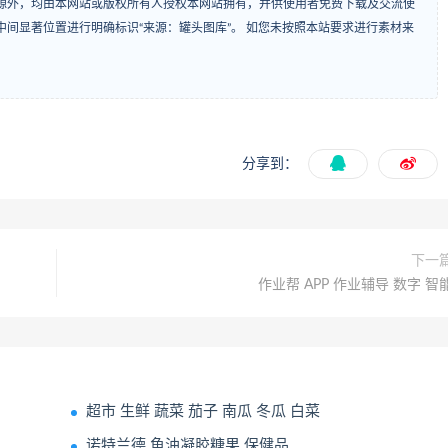
源外，均由本网站或版权所有人授权本网站拥有，并供使用者免费下载及交流使
间显著位置进行明确标识“来源：罐头图库”。 如您未按照本站要求进行素材来
分享到：
下一
作业帮 APP 作业辅导 数字 智
超市 生鲜 蔬菜 茄子 南瓜 冬瓜 白菜
诺特兰德 鱼油凝胶糖果 保健品