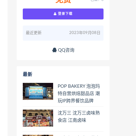
免费
登录下载
最近更新
2023年09月08日
QQ咨询
最新
POP BAKERY 泡泡玛
特自营烘焙甜品店 潮
玩IP跨界餐饮品牌
沈万三 沈万三卤味熟
食店 江南卤味