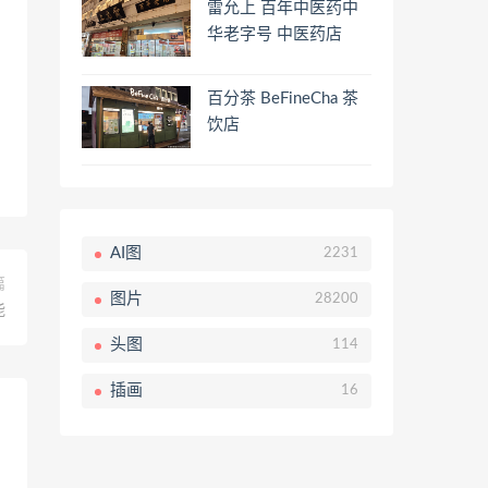
雷允上 百年中医药中
华老字号 中医药店
百分茶 BeFineCha 茶
饮店
AI图
2231
篇
图片
28200
能
头图
114
插画
16