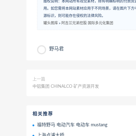
版权说明：本网站所有视觉素材，除有明确标明的付费资
用。如您需将本网站素材应用于不同场景，请在图片下方中
源标识，则可能存在侵权的法律风险。
罐头图库
»
阿吉兰兄弟控股 国际多元化集团
野马君
上一篇
中铝集团 CHINALCO 矿产资源开发
相关推荐
福特野马 电动汽车 电动车 mustang
上海卢浦大桥