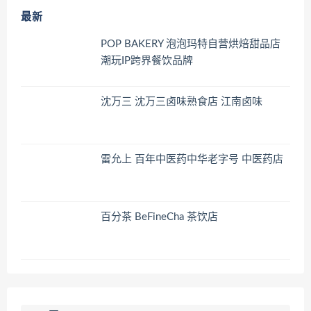
最新
POP BAKERY 泡泡玛特自营烘焙甜品店
潮玩IP跨界餐饮品牌
沈万三 沈万三卤味熟食店 江南卤味
雷允上 百年中医药中华老字号 中医药店
百分茶 BeFineCha 茶饮店