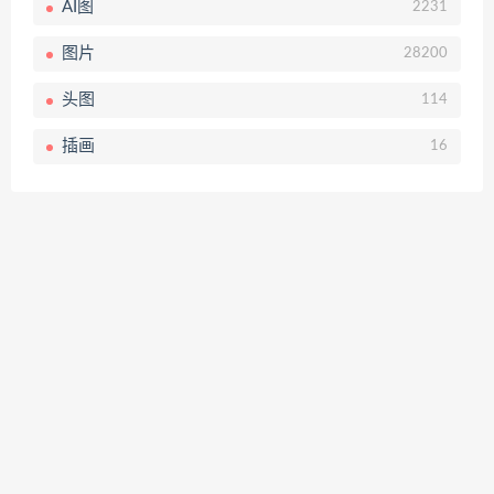
AI图
2231
图片
28200
头图
114
插画
16