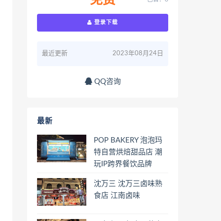
免费
登录下载
最近更新
2023年08月24日
QQ咨询
最新
POP BAKERY 泡泡玛
特自营烘焙甜品店 潮
玩IP跨界餐饮品牌
沈万三 沈万三卤味熟
食店 江南卤味