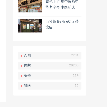
雷允上 百年中医药中
华老字号 中医药店
百分茶 BeFineCha 茶
饮店
AI图
2231
图片
28200
头图
114
插画
16