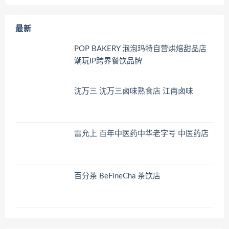
最新
POP BAKERY 泡泡玛特自营烘焙甜品店
潮玩IP跨界餐饮品牌
沈万三 沈万三卤味熟食店 江南卤味
雷允上 百年中医药中华老字号 中医药店
百分茶 BeFineCha 茶饮店