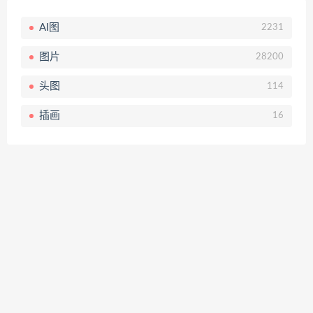
AI图
2231
图片
28200
头图
114
插画
16