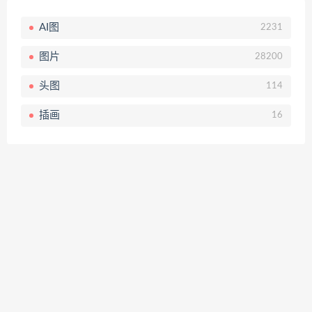
AI图
2231
图片
28200
头图
114
插画
16