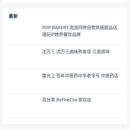
最新
POP BAKERY 泡泡玛特自营烘焙甜品店
潮玩IP跨界餐饮品牌
沈万三 沈万三卤味熟食店 江南卤味
雷允上 百年中医药中华老字号 中医药店
百分茶 BeFineCha 茶饮店