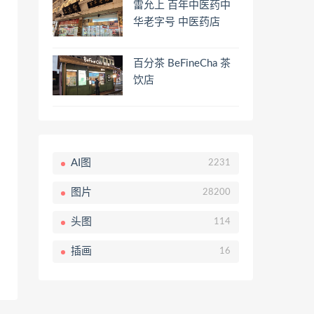
雷允上 百年中医药中
华老字号 中医药店
百分茶 BeFineCha 茶
饮店
AI图
2231
图片
28200
头图
114
插画
16