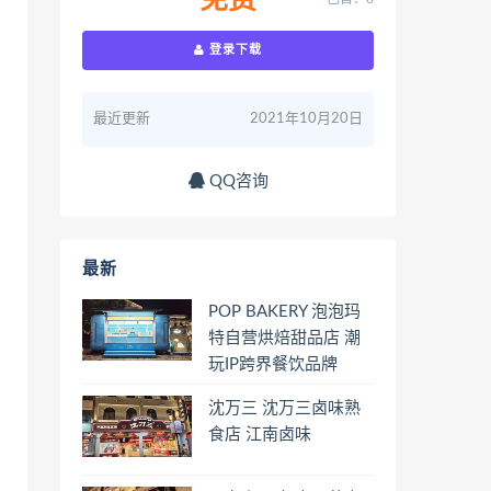
免费
登录下载
最近更新
2021年10月20日
QQ咨询
最新
POP BAKERY 泡泡玛
特自营烘焙甜品店 潮
玩IP跨界餐饮品牌
沈万三 沈万三卤味熟
食店 江南卤味