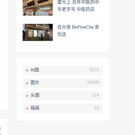
雷允上 百年中医药中
华老字号 中医药店
百分茶 BeFineCha 茶
饮店
AI图
2231
图片
28200
头图
114
插画
16
篇