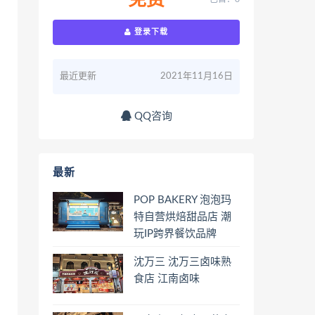
免费
登录下载
最近更新
2021年11月16日
QQ咨询
最新
POP BAKERY 泡泡玛
特自营烘焙甜品店 潮
玩IP跨界餐饮品牌
沈万三 沈万三卤味熟
食店 江南卤味