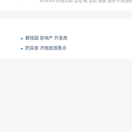
ADIDAS 阿迪达斯 运动 鞋 运动 服装 服饰 时尚品
碧桂园 房地产 开发商
趵突泉 济南旅游景点