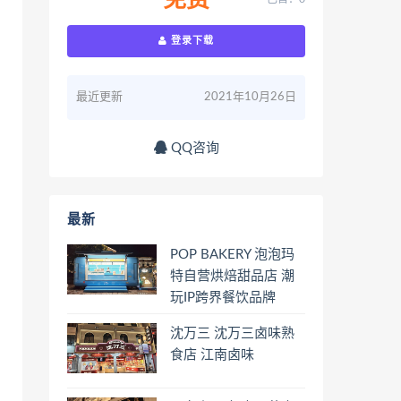
免费
登录下载
最近更新
2021年10月26日
QQ咨询
最新
POP BAKERY 泡泡玛
特自营烘焙甜品店 潮
玩IP跨界餐饮品牌
沈万三 沈万三卤味熟
食店 江南卤味