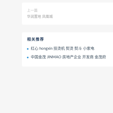
上一篇
华润置地 凤凰城
相关推荐
红心 hongxin 挂烫机 熨烫 熨斗 小家电
中国金茂 JINMAO 房地产企业 开发商 金茂府