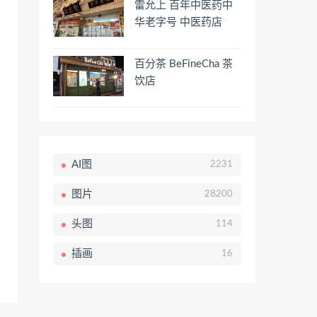
雷允上 百年中医药中
华老字号 中医药店
百分茶 BeFineCha 茶
饮店
AI图
2231
图片
28200
头图
114
插画
16