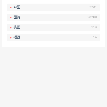
AI图
2231
图片
28200
头图
114
插画
16