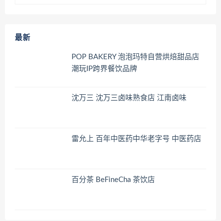
最新
POP BAKERY 泡泡玛特自营烘焙甜品店
潮玩IP跨界餐饮品牌
沈万三 沈万三卤味熟食店 江南卤味
雷允上 百年中医药中华老字号 中医药店
百分茶 BeFineCha 茶饮店