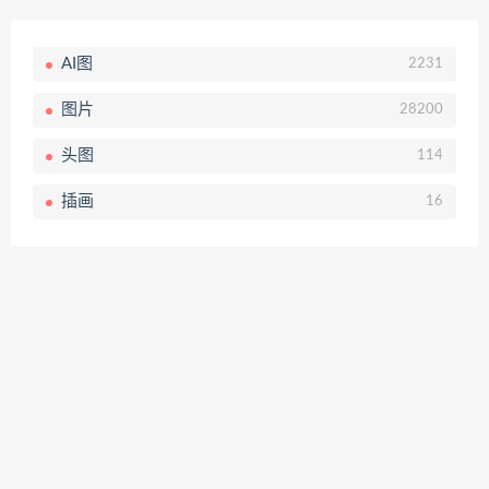
AI图
2231
图片
28200
头图
114
插画
16