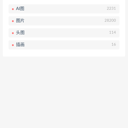
AI图
2231
图片
28200
头图
114
插画
16