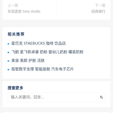
上一篇
下一篇
东田造型 tony studio
招商银行
相关推荐
星巴克 STAEBUCKS 咖啡 饮品店
飞鹤 星飞帆卓睿 奶粉 婴幼儿奶粉 罐装奶粉
美容 美颜 护肤 活肤
极智数字支撑 智能座舱 汽车电子芯片
搜索更多