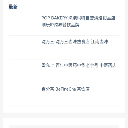
最新
POP BAKERY 泡泡玛特自营烘焙甜品店
潮玩IP跨界餐饮品牌
沈万三 沈万三卤味熟食店 江南卤味
雷允上 百年中医药中华老字号 中医药店
百分茶 BeFineCha 茶饮店