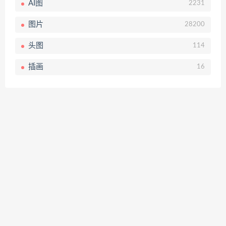
AI图
2231
图片
28200
头图
114
插画
16