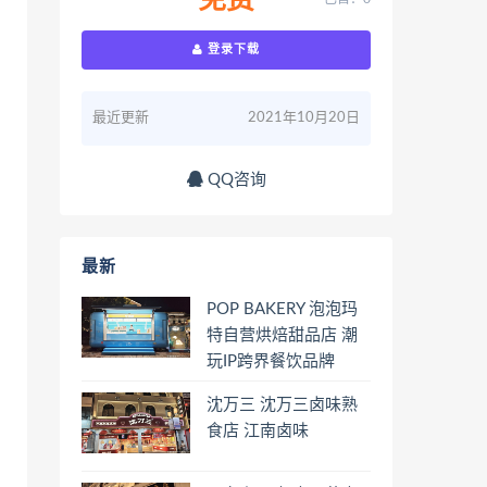
免费
登录下载
最近更新
2021年10月20日
QQ咨询
最新
POP BAKERY 泡泡玛
特自营烘焙甜品店 潮
玩IP跨界餐饮品牌
沈万三 沈万三卤味熟
食店 江南卤味