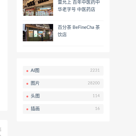
雷允上 百年中医药中
华老字号 中医药店
百分茶 BeFineCha 茶
饮店
AI图
2231
图片
28200
头图
114
插画
16
篇