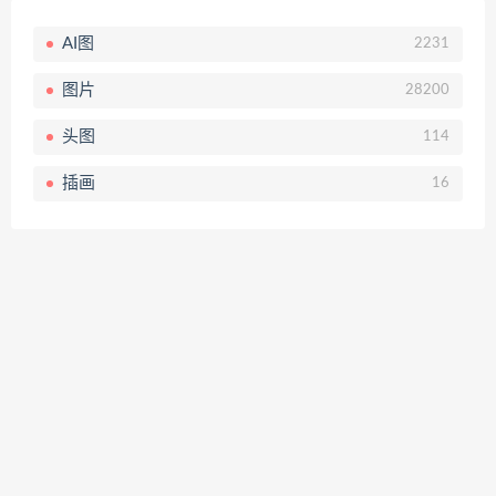
AI图
2231
图片
28200
头图
114
插画
16