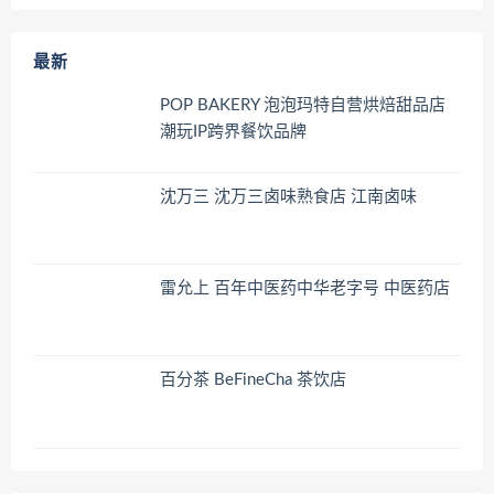
最新
POP BAKERY 泡泡玛特自营烘焙甜品店
潮玩IP跨界餐饮品牌
沈万三 沈万三卤味熟食店 江南卤味
雷允上 百年中医药中华老字号 中医药店
百分茶 BeFineCha 茶饮店