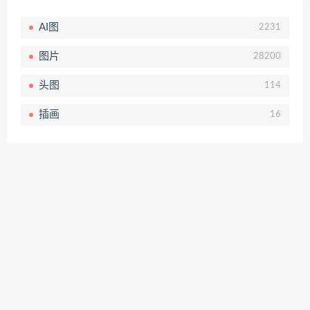
AI图
2231
图片
28200
头图
114
插画
16