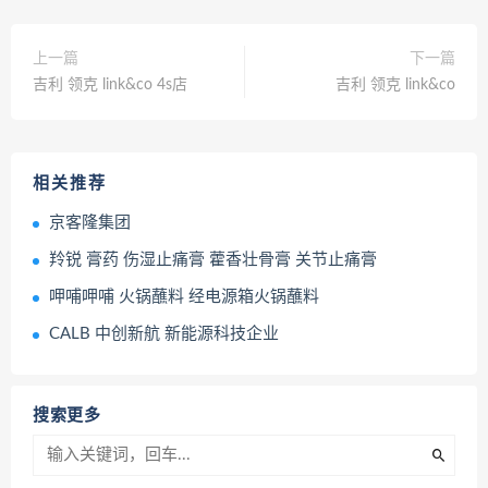
上一篇
下一篇
吉利 领克 link&co 4s店
吉利 领克 link&co
相关推荐
京客隆集团
羚锐 膏药 伤湿止痛膏 藿香壮骨膏 关节止痛膏
呷哺呷哺 火锅蘸料 经电源箱火锅蘸料
CALB 中创新航 新能源科技企业
搜索更多