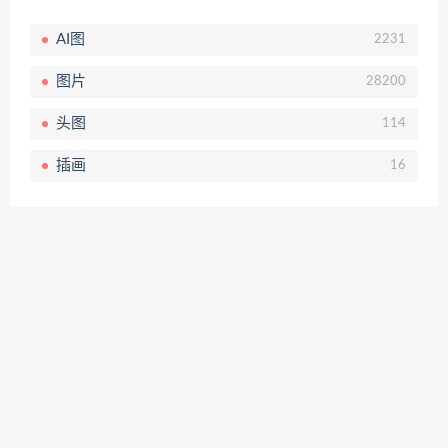
AI图
2231
图片
28200
头图
114
插画
16