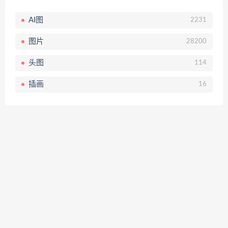
AI图
2231
图片
28200
头图
114
插画
16