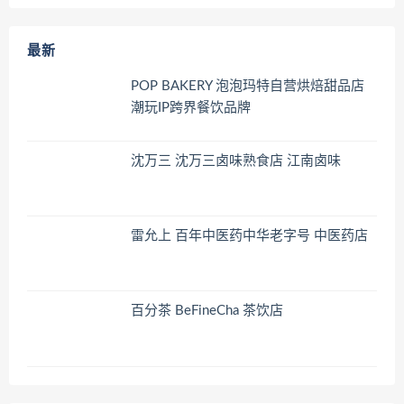
最新
POP BAKERY 泡泡玛特自营烘焙甜品店
潮玩IP跨界餐饮品牌
沈万三 沈万三卤味熟食店 江南卤味
雷允上 百年中医药中华老字号 中医药店
百分茶 BeFineCha 茶饮店