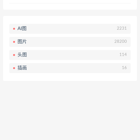
AI图
2231
图片
28200
头图
114
插画
16