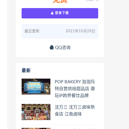
免费
登录下载
最近更新
2021年10月28日
QQ咨询
最新
POP BAKERY 泡泡玛
特自营烘焙甜品店 潮
玩IP跨界餐饮品牌
沈万三 沈万三卤味熟
食店 江南卤味