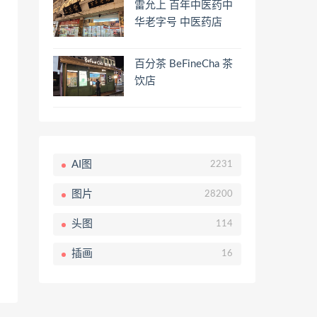
雷允上 百年中医药中
华老字号 中医药店
百分茶 BeFineCha 茶
饮店
AI图
2231
图片
28200
头图
114
插画
16