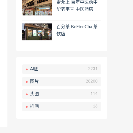
雷允上 百年中医药中
华老字号 中医药店
百分茶 BeFineCha 茶
饮店
AI图
2231
图片
28200
头图
114
插画
16