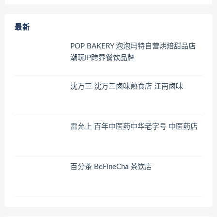
最新
POP BAKERY 泡泡玛特自营烘焙甜品店
潮玩IP跨界餐饮品牌
沈万三 沈万三卤味熟食店 江南卤味
雷允上 百年中医药中华老字号 中医药店
百分茶 BeFineCha 茶饮店