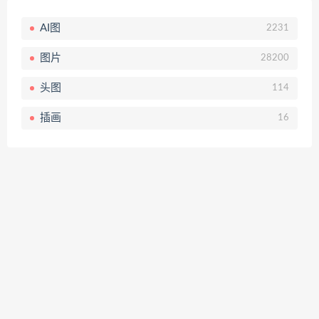
AI图
2231
图片
28200
头图
114
插画
16