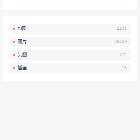
AI图
2231
图片
28200
头图
114
插画
16