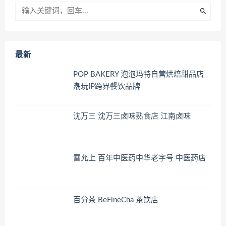
最新
POP BAKERY 泡泡玛特自营烘焙甜品店
潮玩IP跨界餐饮品牌
沈万三 沈万三卤味熟食店 江南卤味
雷允上 百年中医药中华老字号 中医药店
百分茶 BeFineCha 茶饮店