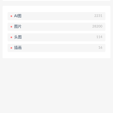
AI图
2231
图片
28200
头图
114
插画
16