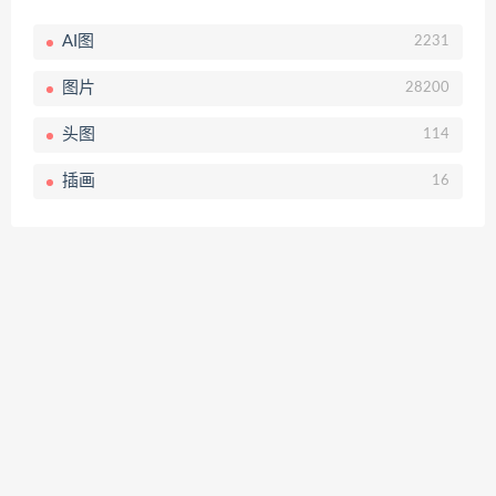
AI图
2231
图片
28200
头图
114
插画
16