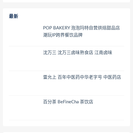
最新
POP BAKERY 泡泡玛特自营烘焙甜品店
潮玩IP跨界餐饮品牌
沈万三 沈万三卤味熟食店 江南卤味
雷允上 百年中医药中华老字号 中医药店
百分茶 BeFineCha 茶饮店