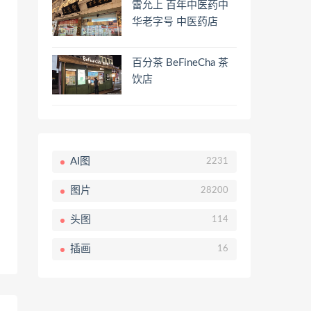
雷允上 百年中医药中
华老字号 中医药店
百分茶 BeFineCha 茶
饮店
AI图
2231
图片
28200
头图
114
插画
16