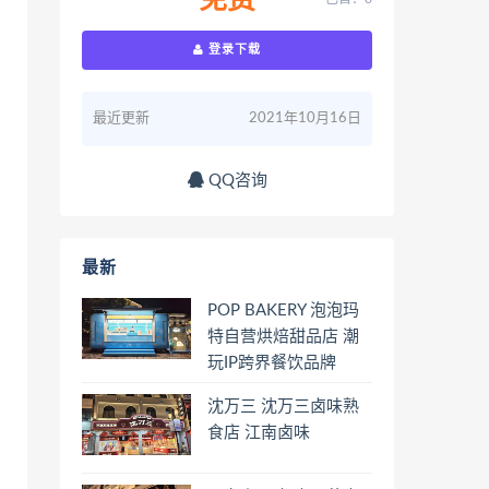
免费
登录下载
最近更新
2021年10月16日
QQ咨询
最新
POP BAKERY 泡泡玛
特自营烘焙甜品店 潮
玩IP跨界餐饮品牌
沈万三 沈万三卤味熟
食店 江南卤味