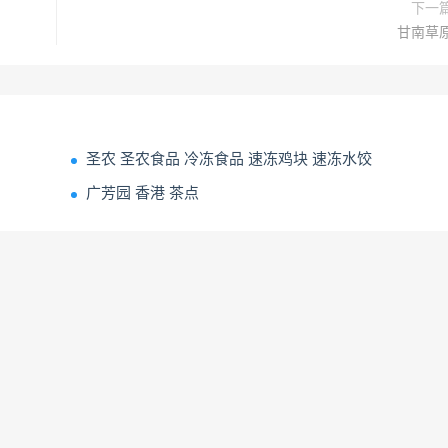
下一
甘南草
圣农 圣农食品 冷冻食品 速冻鸡块 速冻水饺
广芳园 香港 茶点