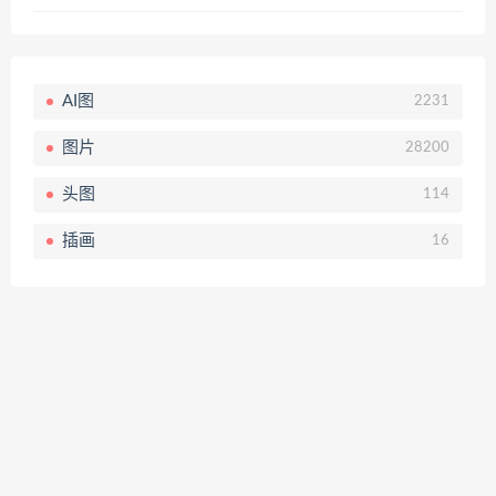
AI图
2231
图片
28200
头图
114
插画
16