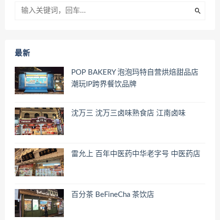
最新
POP BAKERY 泡泡玛特自营烘焙甜品店
潮玩IP跨界餐饮品牌
沈万三 沈万三卤味熟食店 江南卤味
雷允上 百年中医药中华老字号 中医药店
百分茶 BeFineCha 茶饮店