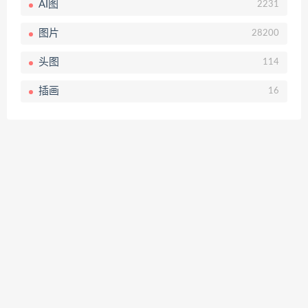
AI图
2231
图片
28200
头图
114
插画
16