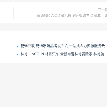
下一
永诚保险 AIC 金融机构 陆家嘴 浦东 金融城 上
乾通互联 乾通嗖嗖品牌发布会 一站式人力资源服务云平台
林肯 LINCOLN 林肯汽车 全新电混林肯冒险家 林肯航海家