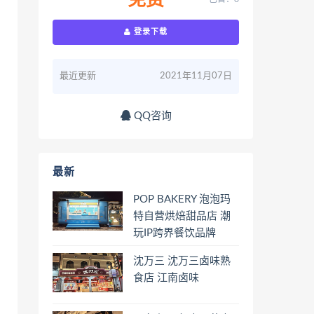
免费
登录下载
最近更新
2021年11月07日
QQ咨询
最新
POP BAKERY 泡泡玛
特自营烘焙甜品店 潮
玩IP跨界餐饮品牌
沈万三 沈万三卤味熟
食店 江南卤味