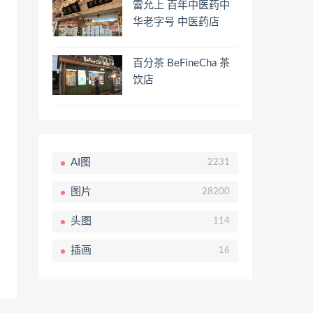
雷允上 百年中医药中
华老字号 中医药店
百分茶 BeFineCha 茶
饮店
AI图
2231
图片
28200
头图
114
插画
16