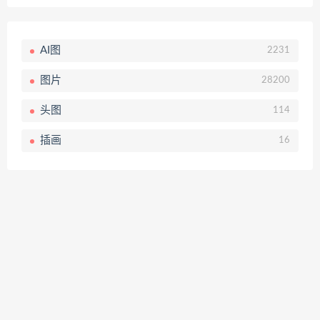
AI图
2231
图片
28200
头图
114
插画
16