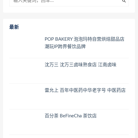
最新
POP BAKERY 泡泡玛特自营烘焙甜品店
潮玩IP跨界餐饮品牌
沈万三 沈万三卤味熟食店 江南卤味
雷允上 百年中医药中华老字号 中医药店
百分茶 BeFineCha 茶饮店