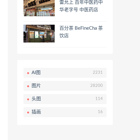
雷允上 百年中医药中
华老字号 中医药店
百分茶 BeFineCha 茶
饮店
AI图
2231
图片
28200
头图
114
插画
16