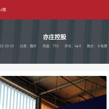
AI图
亦庄控股
21-10-13
分类：
图片
热度：753
评论：
0
售价：￥免费