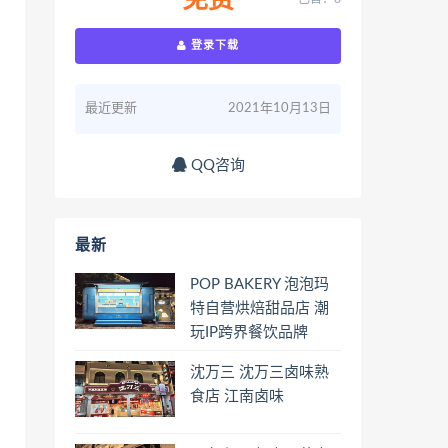
免费
登录下载
最近更新
2021年10月13日
QQ咨询
最新
POP BAKERY 泡泡玛
特自营烘焙甜品店 潮
玩IP跨界餐饮品牌
沈万三 沈万三卤味熟
食店 江南卤味