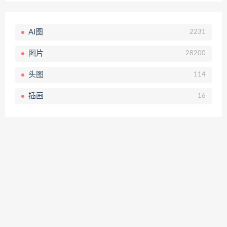
AI图
2231
图片
28200
头图
114
插画
16