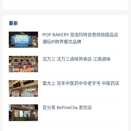
最新
POP BAKERY 泡泡玛特自营烘焙甜品店
潮玩IP跨界餐饮品牌
沈万三 沈万三卤味熟食店 江南卤味
雷允上 百年中医药中华老字号 中医药店
百分茶 BeFineCha 茶饮店