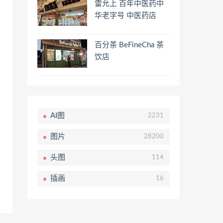
雷允上 百年中医药中
华老字号 中医药店
百分茶 BeFineCha 茶
饮店
AI图
2231
图片
28200
头图
114
插画
16