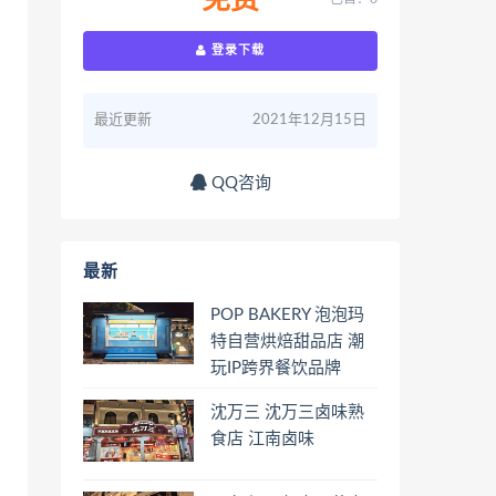
免费
登录下载
最近更新
2021年12月15日
QQ咨询
最新
POP BAKERY 泡泡玛
特自营烘焙甜品店 潮
玩IP跨界餐饮品牌
沈万三 沈万三卤味熟
食店 江南卤味