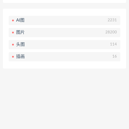
AI图
2231
图片
28200
头图
114
插画
16