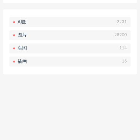
AI图
2231
图片
28200
头图
114
插画
16