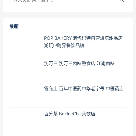
最新
POP BAKERY 泡泡玛特自营烘焙甜品店
潮玩IP跨界餐饮品牌
沈万三 沈万三卤味熟食店 江南卤味
雷允上 百年中医药中华老字号 中医药店
百分茶 BeFineCha 茶饮店