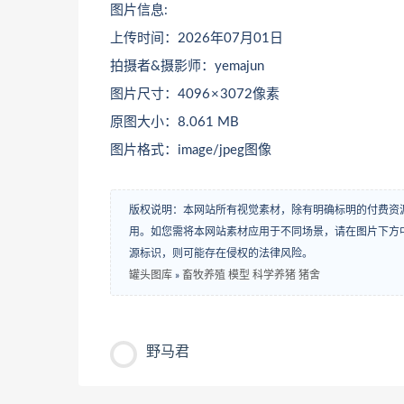
图片信息:
上传时间：2026年07月01日
拍摄者&摄影师：yemajun
图片尺寸：4096 × 3072像素
原图大小：8.061 MB
图片格式：image/jpeg图像
版权说明：本网站所有视觉素材，除有明确标明的付费资
用。如您需将本网站素材应用于不同场景，请在图片下方中
源标识，则可能存在侵权的法律风险。
罐头图库
»
畜牧养殖 模型 科学养猪 猪舍
野马君