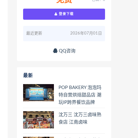
免费
登录下载
最近更新
2026年07月01日
QQ咨询
最新
POP BAKERY 泡泡玛
特自营烘焙甜品店 潮
玩IP跨界餐饮品牌
沈万三 沈万三卤味熟
食店 江南卤味