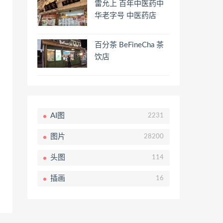
雷允上 百年中医药中
华老字号 中医药店
百分茶 BeFineCha 茶
饮店
AI图
2231
图片
28200
头图
114
插画
16