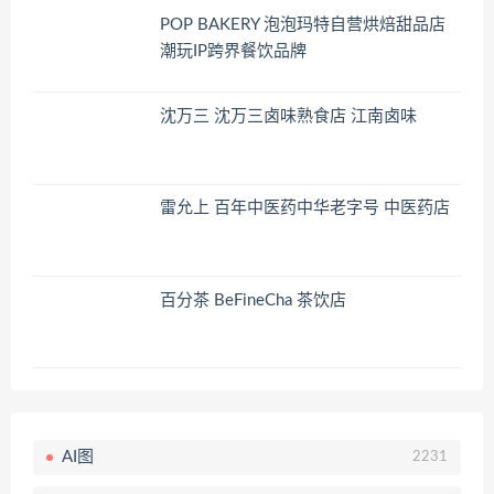
POP BAKERY 泡泡玛特自营烘焙甜品店
潮玩IP跨界餐饮品牌
沈万三 沈万三卤味熟食店 江南卤味
雷允上 百年中医药中华老字号 中医药店
百分茶 BeFineCha 茶饮店
AI图
2231