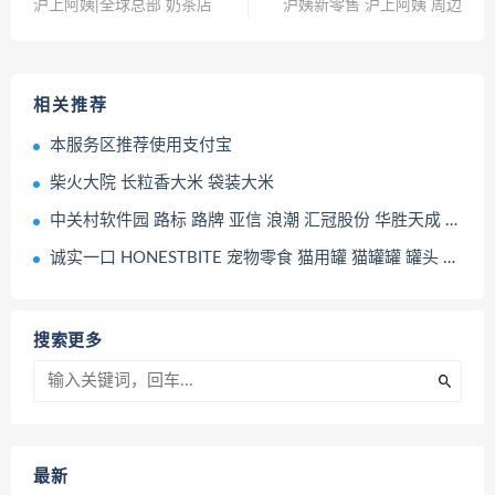
沪上阿姨|全球总部 奶茶店
沪姨新零售 沪上阿姨 周边
相关推荐
本服务区推荐使用支付宝
柴火大院 长粒香大米 袋装大米
中关村软件园 路标 路牌 亚信 浪潮 汇冠股份 华胜天成 上地 后厂村 互联网 大厂
诚实一口 HONESTBITE 宠物零食 猫用罐 猫罐罐 罐头 宠物食品
搜索更多
最新