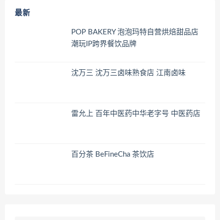
最新
POP BAKERY 泡泡玛特自营烘焙甜品店
潮玩IP跨界餐饮品牌
沈万三 沈万三卤味熟食店 江南卤味
雷允上 百年中医药中华老字号 中医药店
百分茶 BeFineCha 茶饮店