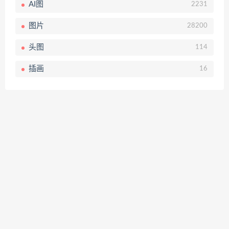
AI图
2231
图片
28200
头图
114
插画
16