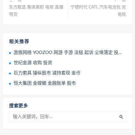
东方甄选 集体离职 电商 直播
宁德时代 CATL 汽车电池包 充
带货
电桩
相关推荐
游族网络 YOOZOO 网游 手游 法槌 起诉 尘埃落定 投毒事件
世纪金源 收购 投资
巨力索具 操纵股市 减持套现 金币
恒大集团 金螳螂 金融账单 股市
搜索更多