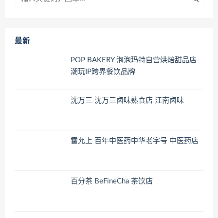
最新
POP BAKERY 泡泡玛特自营烘焙甜品店
潮玩IP跨界餐饮品牌
沈万三 沈万三卤味熟食店 江南卤味
雷允上 百年中医药中华老字号 中医药店
百分茶 BeFineCha 茶饮店