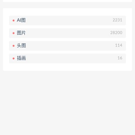
AI图
2231
图片
28200
头图
114
插画
16