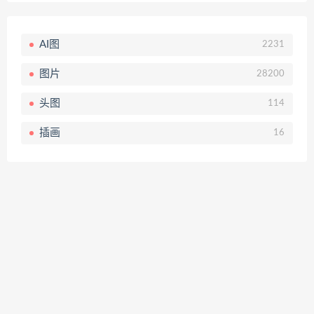
AI图
2231
图片
28200
头图
114
插画
16