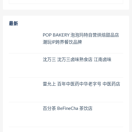
最新
POP BAKERY 泡泡玛特自营烘焙甜品店
潮玩IP跨界餐饮品牌
沈万三 沈万三卤味熟食店 江南卤味
雷允上 百年中医药中华老字号 中医药店
百分茶 BeFineCha 茶饮店