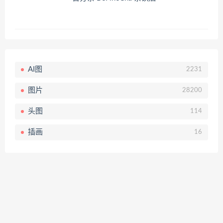
AI图
2231
图片
28200
头图
114
插画
16