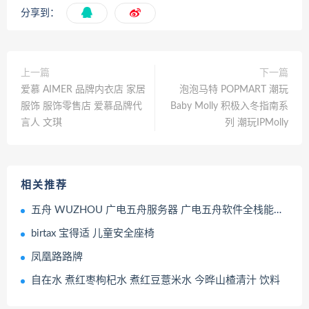
分享到：
上一篇
下一篇
爱慕 AIMER 品牌内衣店 家居
泡泡马特 POPMART 潮玩
服饰 服饰零售店 爱慕品牌代
Baby Molly 积极入冬指南系
言人 文琪
列 潮玩IPMolly
相关推荐
五舟 WUZHOU 广电五舟服务器 广电五舟软件全栈能力地图
birtax 宝得适 儿童安全座椅
凤凰路路牌
自在水 煮红枣枸杞水 煮红豆薏米水 今晔山楂清汁 饮料