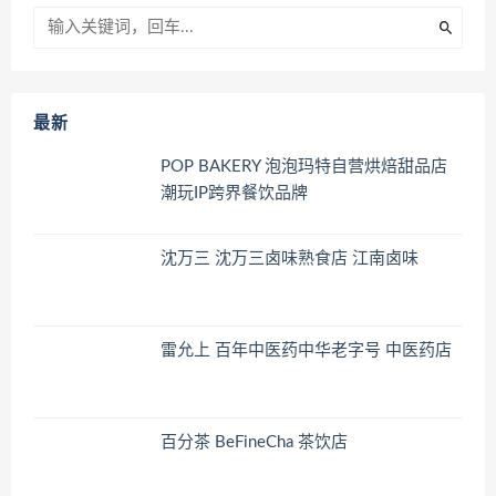
最新
POP BAKERY 泡泡玛特自营烘焙甜品店
潮玩IP跨界餐饮品牌
沈万三 沈万三卤味熟食店 江南卤味
雷允上 百年中医药中华老字号 中医药店
百分茶 BeFineCha 茶饮店