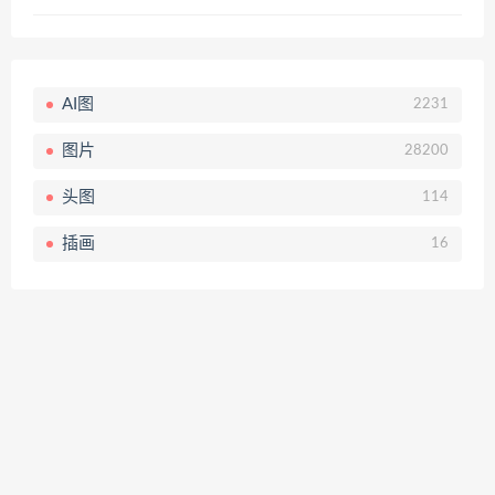
AI图
2231
图片
28200
头图
114
插画
16