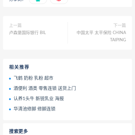
上一篇
下一篇
卢森堡国际银行 BIL
中国太平 太平保险 CHINA
TAIPING
相关推荐
飞鹤 奶粉 乳粉 超市
酒便利 酒类 零售连锁 送货上门
认养1头牛 新锐乳业 海报
华清池修脚 修脚连锁
搜索更多