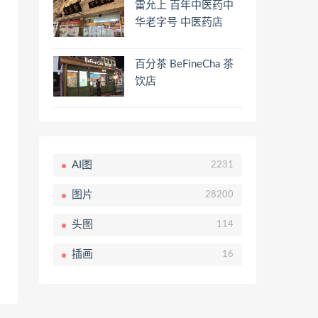
雷允上 百年中医药中
华老字号 中医药店
百分茶 BeFineCha 茶
饮店
AI图
2231
图片
28200
头图
114
插画
16