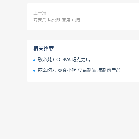
上一篇
万家乐 热水器 家用 电器
相关推荐
歌帝梵 GODIVA 巧克力店
辣么卤力 零食小吃 豆腐制品 腌制肉产品