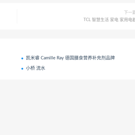
下一
TCL 智慧生活 家电 家用电
凯米睿 Camille Ray 德国膳食营养补充剂品牌
小桥 流水