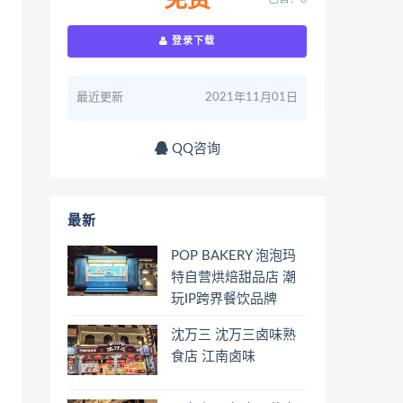
免费
登录下载
最近更新
2021年11月01日
QQ咨询
最新
POP BAKERY 泡泡玛
特自营烘焙甜品店 潮
玩IP跨界餐饮品牌
沈万三 沈万三卤味熟
食店 江南卤味