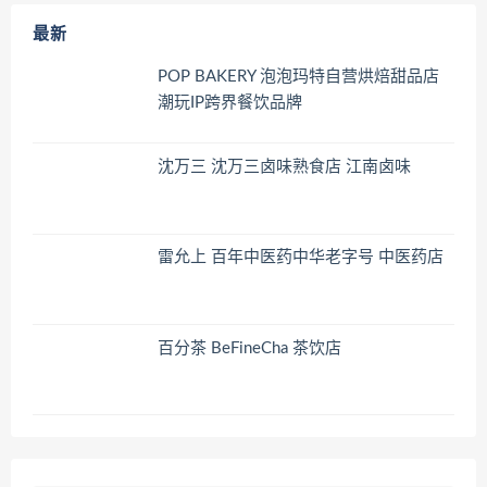
最新
POP BAKERY 泡泡玛特自营烘焙甜品店
潮玩IP跨界餐饮品牌
沈万三 沈万三卤味熟食店 江南卤味
雷允上 百年中医药中华老字号 中医药店
百分茶 BeFineCha 茶饮店