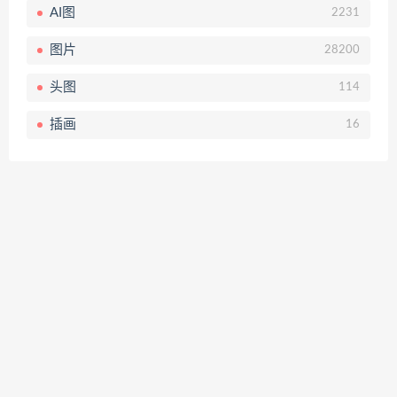
AI图
2231
图片
28200
头图
114
插画
16