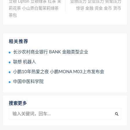
立顿 Lipton 立顿绿茶 红茶 茉
业绩压力 企业压力 资金压力
莉花茶 小山弄白葡茉莉绿茶
惊讶 金融 资金 金币 货币
茶包
相关推荐
长沙农村商业银行 BANK 金融类型企业
联想 机器人
小鹏10年热爱之夜 小鹏MONA M03上市发布会
中国中医科学院
搜索更多