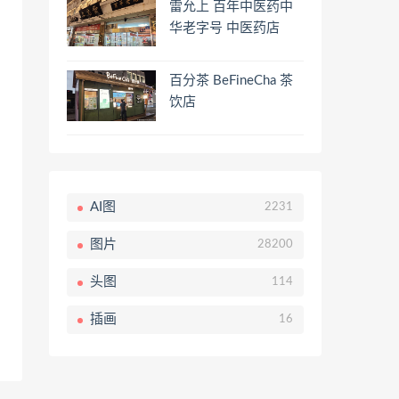
雷允上 百年中医药中
华老字号 中医药店
百分茶 BeFineCha 茶
饮店
AI图
2231
图片
28200
头图
114
插画
16