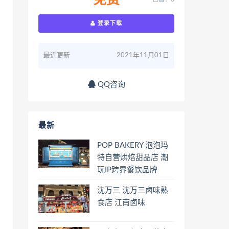
免费
登录下载
最近更新
2021年11月01日
QQ咨询
最新
POP BAKERY 泡泡玛
特自营烘焙甜品店 潮
玩IP跨界餐饮品牌
沈万三 沈万三卤味熟
食店 江南卤味