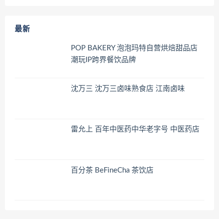
最新
POP BAKERY 泡泡玛特自营烘焙甜品店
潮玩IP跨界餐饮品牌
沈万三 沈万三卤味熟食店 江南卤味
雷允上 百年中医药中华老字号 中医药店
百分茶 BeFineCha 茶饮店