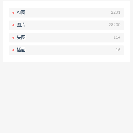
AI图
2231
图片
28200
头图
114
插画
16