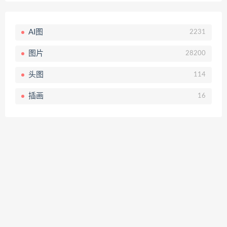
AI图
2231
图片
28200
头图
114
插画
16